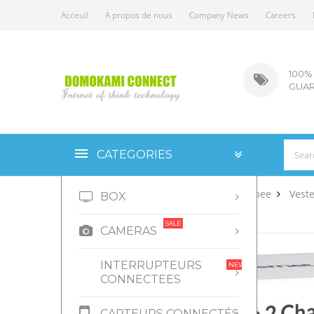
Acceuil
A propos de nous
Company News
Careers
100%
GUAR
CATEGORIES
Accueil
Interrupteurs connectés
Zigbee
Vest
BOX
SALE
CAMERAS
NOUVEAU
INTERRUPTEURS
NEW
CONNECTEES
CAPTEURS CONNECTÉS