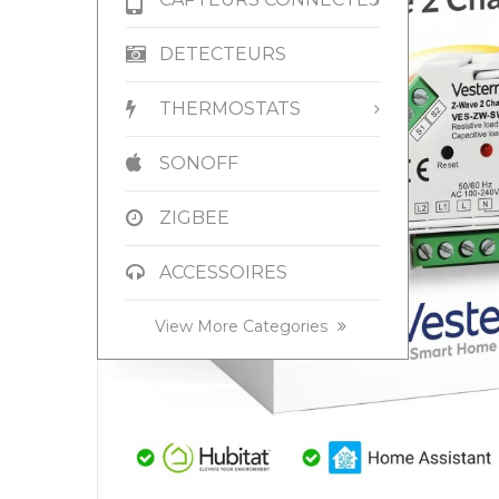
DETECTEURS
THERMOSTATS
SONOFF
ZIGBEE
ACCESSOIRES
Contact
Blog
View More Categories
View Less Categories